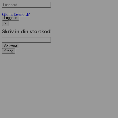
Glömt lösenord?
Logga in
×
Skriv in din startkod!
Aktivera
Stäng