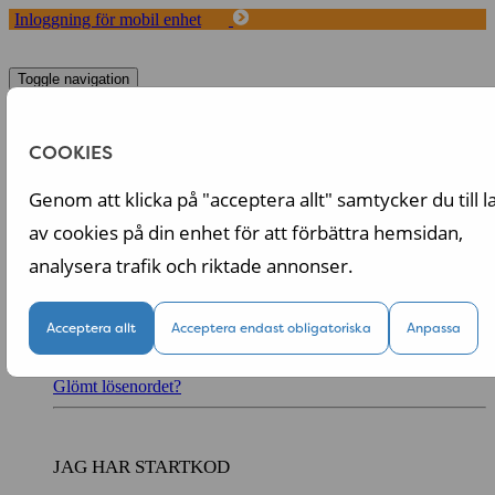
Inloggning för mobil enhet
Toggle navigation
Start
Koncept
COOKIES
Fördelar med Tappa
Om oss
Genom att klicka på "acceptera allt" samtycker du till l
Logga in
av cookies på din enhet för att förbättra hemsidan,
Logga in till din personliga sida
analysera trafik och riktade annonser.
Acceptera allt
Acceptera endast obligatoriska
Anpassa
Logga in
Kom ihåg mig
Glömt lösenordet?
JAG HAR STARTKOD