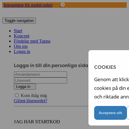
Inloggning för mobil enhet
Toggle navigation
Start
Koncept
Fördelar med Tappa
Om oss
Logga in
Logga in till din personliga sida
COOKIES
Genom att klicka
Logga in
cookies på din 
Kom ihåg mig
och riktade ann
Glömt lösenordet?
Acceptera allt
JAG HAR STARTKOD